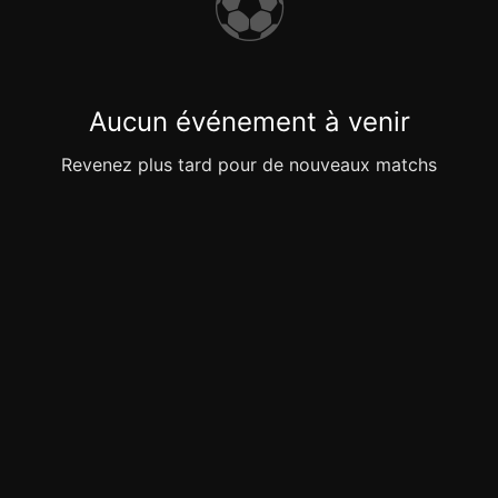
⚽
Aucun événement à venir
Revenez plus tard pour de nouveaux matchs