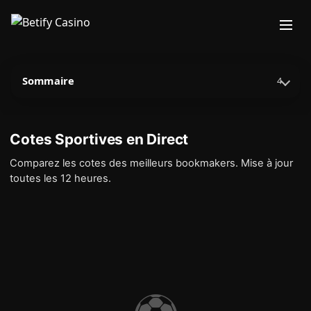
Sommaire
4
Cotes Sportives en Direct
Comparez les cotes des meilleurs bookmakers. Mise à jour
toutes les 12 heures.