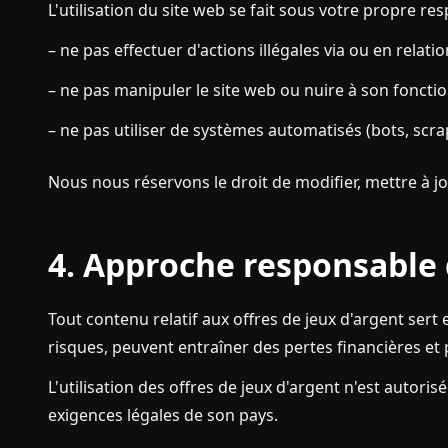
L'utilisation du site web se fait sous votre propre res
– ne pas effectuer d'actions illégales via ou en relatio
– ne pas manipuler le site web ou nuire à son fonct
– ne pas utiliser de systèmes automatisés (bots, scrap
Nous nous réservons le droit de modifier, mettre à j
4. Approche responsable 
Tout contenu relatif aux offres de jeux d'argent sert
risques, peuvent entraîner des pertes financières e
L'utilisation des offres de jeux d'argent n'est auto
exigences légales de son pays.