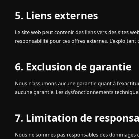
5. Liens externes
Le site web peut contenir des liens vers des sites 
responsabilité pour ces offres externes. L'exploitant
6. Exclusion de garantie
Nous n'assumons aucune garantie quant à l'exactitude, l
aucune garantie. Les dysfonctionnements techniques
7. Limitation de responsa
Nous ne sommes pas responsables des dommages directs