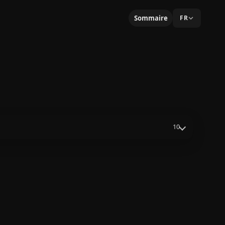
Sommaire
FR
10