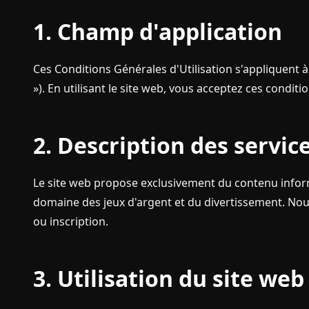
1. Champ d'application
Ces Conditions Générales d'Utilisation s'appliquent à
»). En utilisant le site web, vous acceptez ces conditi
2. Description des servic
Le site web propose exclusivement du contenu inform
domaine des jeux d'argent et du divertissement. 
ou inscription.
3. Utilisation du site web